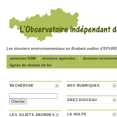
Les dossiers environnementaux en Brabant wallon d'EPUR
antennes GSM
dossiers agricoles.
dossiers environn
lignes de chemin de fer
RECHERCHE
NOS RUBRIQUES
GREZ-DOICEAU
LA HULPE
LES SUJETS ABORDÉS