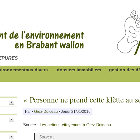
d'EPURES
vironnementaux divers.
dossiers immobiliers
gestion des d
« Personne ne prend cette klètte au s
Par
•
Grez-Doiceau
• Jeudi 21/01/2016
Source :
Les actions citoyennes à Grez-Doiceau
Source :