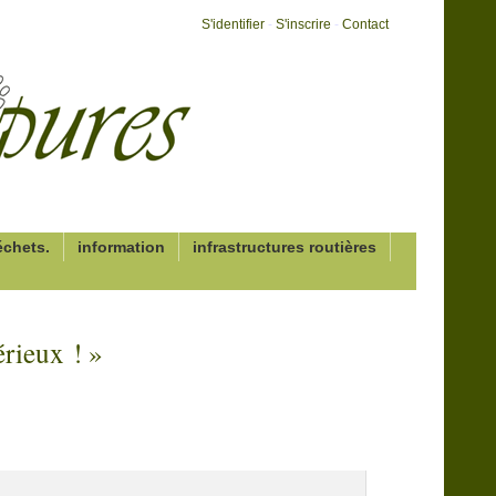
S'identifier
-
S'inscrire
-
Contact
échets.
information
infrastructures routières
érieux ! »