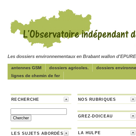
Les dossiers environnementaux en Brabant wallon d'EPUR
antennes GSM
dossiers agricoles.
dossiers environn
lignes de chemin de fer
RECHERCHE
NOS RUBRIQUES
GREZ-DOICEAU
LA HULPE
LES SUJETS ABORDÉS