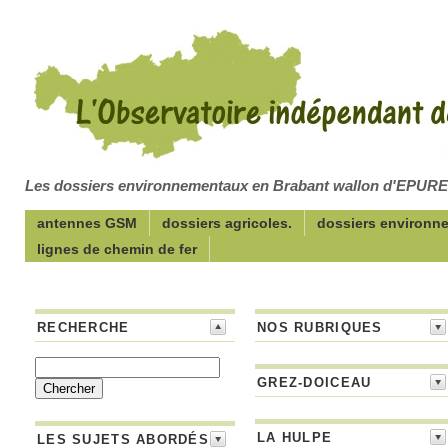
Les dossiers environnementaux en Brabant wallon d'EPUR
antennes GSM
dossiers agricoles.
dossiers environn
lignes de chemin de fer
RECHERCHE
NOS RUBRIQUES
GREZ-DOICEAU
LA HULPE
LES SUJETS ABORDÉS