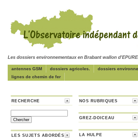
Les dossiers environnementaux en Brabant wallon d'EPUR
antennes GSM
dossiers agricoles.
dossiers environn
lignes de chemin de fer
RECHERCHE
NOS RUBRIQUES
GREZ-DOICEAU
LA HULPE
LES SUJETS ABORDÉS