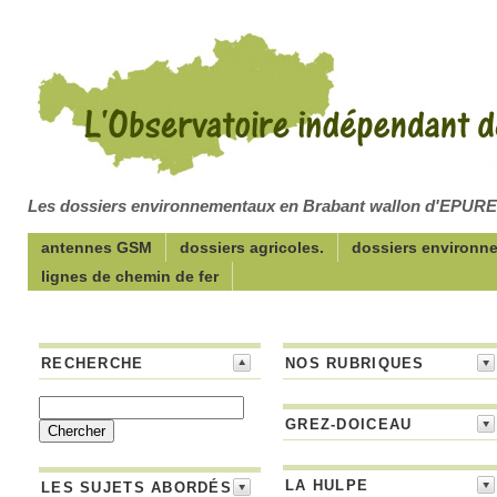
Les dossiers environnementaux en Brabant wallon d'EPUR
antennes GSM
dossiers agricoles.
dossiers environn
lignes de chemin de fer
RECHERCHE
NOS RUBRIQUES
GREZ-DOICEAU
LA HULPE
LES SUJETS ABORDÉS